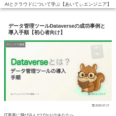
AIとクラウドについて学ぶ【あいてぃエンジニア】
データ管理ツールDataverseの成功事例と
導入手順【初心者向け】
ITインフラ基礎
2026.07.17
IT業界に飛び込んだばかりのあなたへ。