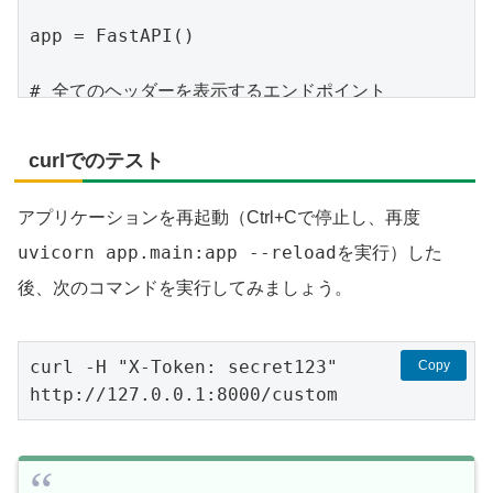
app = FastAPI()

# 全てのヘッダーを表示するエンドポイント

@app.get("/headers")

async def read_headers(request: 
curlでのテスト
Request):

    return {"headers": 
アプリケーションを再起動（Ctrl+Cで停止し、再度
dict(request.headers)}

uvicorn app.main:app --reload
を実行）した
# 特定のヘッダーだけを取り出すエンドポイント

後、次のコマンドを実行してみましょう。
@app.get("/custom")

async def read_custom_header(x_token: 
Optional[str] = Header(None)):

curl -H "X-Token: secret123" 
Copy
    return {"X-Token": x_token}
http://127.0.0.1:8000/custom