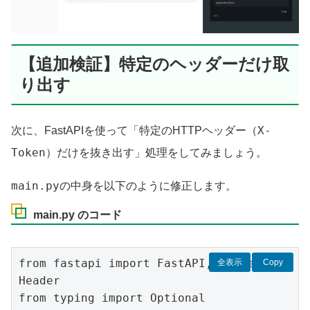
【追加検証】特定のヘッダーだけ取
り出す
X-
次に、FastAPIを使って「特定のHTTPヘッダー（
Token
）だけを抜き出す」処理をしてみましょう。
main.py
の中身を以下のように修正します。
main.py のコード
from fastapi import FastAPI, Request, 
全表示
Copy
Header

from typing import Optional
