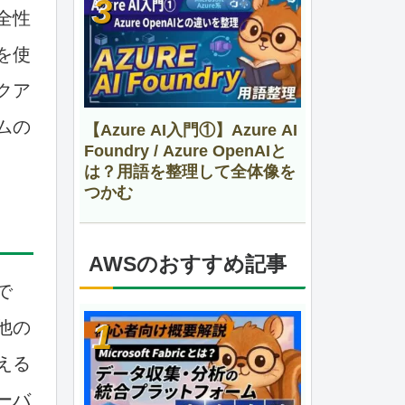
全性
を使
クア
ムの
【Azure AI入門①】Azure AI
Foundry / Azure OpenAIと
は？用語を整理して全体像を
つかむ
AWSのおすすめ記事
で
他の
える
ーバ