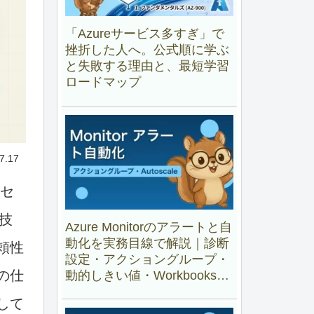
「Azureサービス多すぎ」で
挫折した人へ。公式順に学ぶ
と失敗する理由と、最短学習
ロードマップ
7.17
タセ
技
Azure Monitorのアラートと自
動化を実務目線で解説｜診断
頼性
設定・アクショングループ・
の仕
動的しきい値・Workbooks・
Autoscale
して