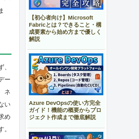
ま
【初心者向け】Microsoft
Fabricとは？できること・構
成要素から始め方まで優しく
解説
ず、
デー
、ネ
Azure DevOpsの使い方完全
ない
ガイド！機能の概要からプロ
求め
ジェクト作成まで徹底解説
す。