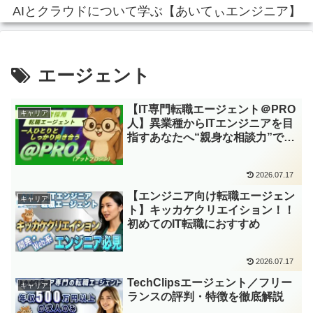
AIとクラウドについて学ぶ【あいてぃエンジニア】
エージェント
【IT専門転職エージェント＠PRO
キャリア
人】異業種からITエンジニアを目
指すあなたへ“親身な相談力”で理
想のキャリアを実現！
2026.07.17
【エンジニア向け転職エージェン
キャリア
ト】キッカケクリエイション！！
初めてのIT転職におすすめ
2026.07.17
TechClipsエージェント／フリー
キャリア
ランスの評判・特徴を徹底解説