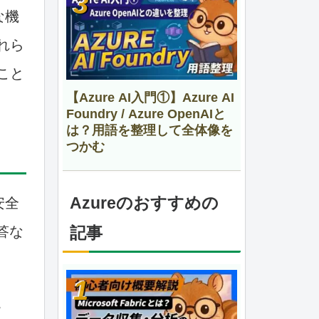
な機
れら
こと
【Azure AI入門①】Azure AI
Foundry / Azure OpenAIと
は？用語を整理して全体像を
つかむ
Azureのおすすめの
安全
答な
記事
。