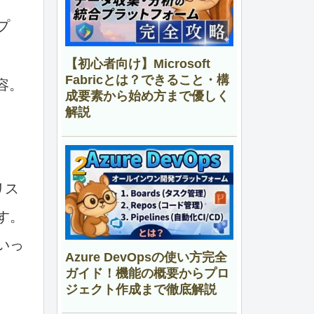
プ
【初心者向け】Microsoft
Fabricとは？できること・構
容。
成要素から始め方まで優しく
解説
リス
す。
いっ
Azure DevOpsの使い方完全
ガイド！機能の概要からプロ
ジェクト作成まで徹底解説