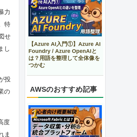
暴力
。特
図せ
【Azure AI入門①】Azure AI
まし
Foundry / Azure OpenAIと
は？用語を整理して全体像を
つかむ
が投
AWSのおすすめ記事
業の
高度
れま