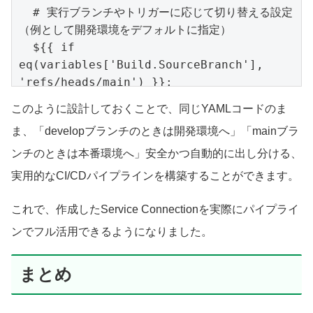
  # 実行ブランチやトリガーに応じて切り替える設定
（例として開発環境をデフォルトに指定）

  ${{ if 
eq(variables['Build.SourceBranch'], 
'refs/heads/main') }}:

    envName: 'prod'

このように設計しておくことで、同じYAMLコードのま
    azureConn: 'AIT-Azure-Prod-Conn' # 
ま、「developブランチのときは開発環境へ」「mainブラ
本番用Service Connection

  ${{ else }}:

ンチのときは本番環境へ」安全かつ自動的に出し分ける、
    envName: 'dev'

実用的なCI/CDパイプラインを構築することができます。
    azureConn: 'AIT-Azure-Dev-Conn'  # 
開発用Service Connection

これで、作成したService Connectionを実際にパイプライ
ンでフル活用できるようになりました。
steps:

- task: AzureCLI@2

まとめ
  displayName: '環境に応じたAzure操作の実
行'

  inputs:
