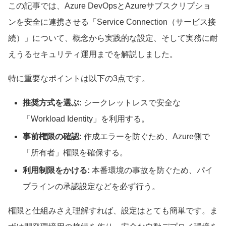
この記事では、Azure DevOpsとAzureサブスクリプショ
    # ★変数を使って動的にService Connection
ンを安全に連携させる「Service Connection（サービス接
を切り替える

    azureSubscription: '$(azureConn)' 

続）」について、概念から実践的な設定、そして実務に耐
    scriptType: 'bash'

えうるセキュリティ運用までを解説しました。
    scriptLocation: 'inlineScript'

    inlineScript: |

特に重要なポイントは以下の3点です。
      echo "現在のデプロイ環境: $(envName)"

推奨方式を選ぶ:
シークレットレスで安全な
「Workload Identity」を利用する。
事前権限の確認:
作成エラーを防ぐため、Azure側で
「所有者」権限を確保する。
利用制限をかける:
本番環境の事故を防ぐため、パイ
プラインの承認設定などを必ず行う。
権限と仕組みさえ理解すれば、設定はとても簡単です。ま