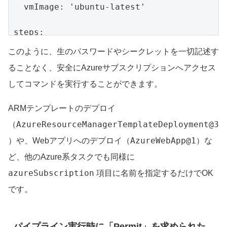
  vmImage: 'ubuntu-latest'

steps:

# Azure CLIを使って操作を実行するタスク

このように、生のパスワードやシークレットを一切記述す
- task: AzureCLI@2

ることなく、安全にAzureサブスクリプションへアクセス
  displayName: 'Azureリソースグループ一覧の
取得'

してコマンドを実行することができます。
  inputs:

    # ★ここに作成したService Connectionの名
ARMテンプレートのデプロイ
称を入力します

AzureResourceManagerTemplateDeployment@3
（
    azureSubscription: 'AIT-Azure-
AzureWebApp@1
）や、Webアプリへのデプロイ（
）な
Connection' 

ど、他のAzure系タスクでも同様に
    scriptType: 'bash'

    scriptLocation: 'inlineScript'

azureSubscription
項目に名前を指定するだけでOK
    # 実行したいAzure CLIコマンドを記述

です。
    inlineScript: |

パイプライン実行時に「Permit」を求められた