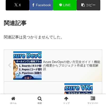
X
Facebook
LINE
コピー
関連記事
関連記事は見つかりませんでした。
Azure DevOpsの使い方完全ガイド！機能
の概要からプロジェクト作成まで徹底解
説
【初級】Azure VNetとサブネットの基礎
をやさしく解説
ホーム
検索
トップ
サイドバー