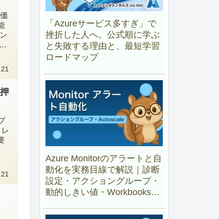
評価
「Azureサービス多すぎ」で
能
挫折した人へ。公式順に学ぶ
コン
ス
と失敗する理由と、最短学習
ロードマップ
.21
に押
プ
トレ
要
Azure Monitorのアラートと自
動化を実務目線で解説｜診断
.21
設定・アクショングループ・
動的しきい値・Workbooks・
Autoscale