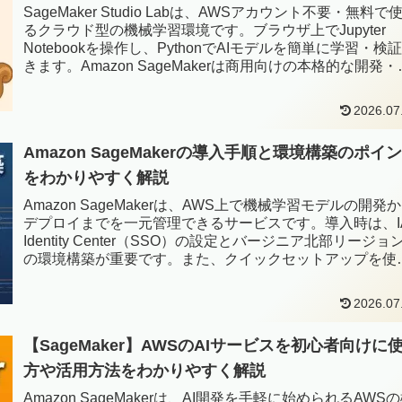
SageMaker Studio Labは、AWSアカウント不要・無料で
るクラウド型の機械学習環境です。ブラウザ上でJupyter
Notebookを操作し、PythonでAIモデルを簡単に学習・検
きます。Amazon SageMakerは商用向けの本格的な開発・
用基盤で、大規模データ処理やモデルのデプロイ、自動化
で対応している点が大きな違いです。
2026.07
Amazon SageMakerの導入手順と環境構築のポイ
をわかりやすく解説
Amazon SageMakerは、AWS上で機械学習モデルの開発
デプロイまでを一元管理できるサービスです。導入時は、I
Identity Center（SSO）の設定とバージニア北部リージョ
の環境構築が重要です。また、クイックセットアップを使
ば、VPCやロールなどを自動生成し、短時間でStudioを起
が可能です。
2026.07
【SageMaker】AWSのAIサービスを初心者向けに
方や活用方法をわかりやすく解説
Amazon SageMakerは、AI開発を手軽に始められるAWS