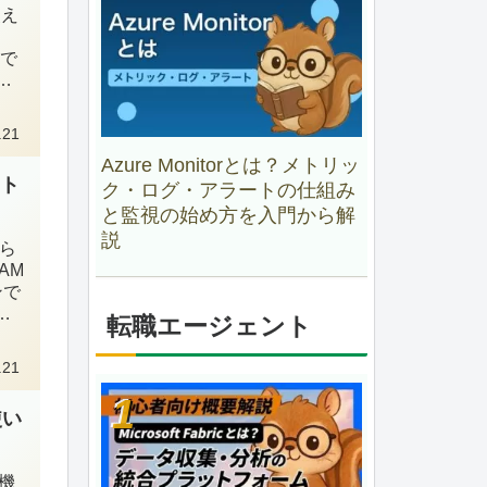
使え
証で
運
ま
.21
Azure Monitorとは？メトリッ
ント
ク・ログ・アラートの仕組み
と監視の始め方を入門から解
説
から
AM
ンで
え
転職エージェント
動
.21
使い
の機