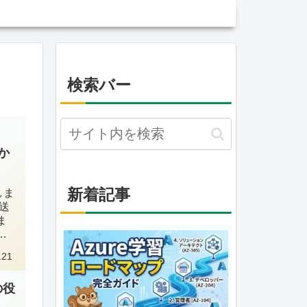
検索バー
か
新着記事
しま
送
ま
の
.21
の役